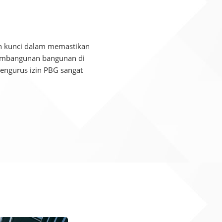
ah kunci dalam memastikan
pembangunan bangunan di
engurus izin PBG sangat