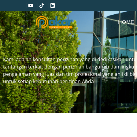
HOME
Kami adalah konsultan perizinan yang di dedikasikan u
tantangan terkait dengan perizinan bangunan dan lingku
pengalaman yang luas dan tim profesional yang ahli di bi
untuk setiap kebutuhan perizinan Anda