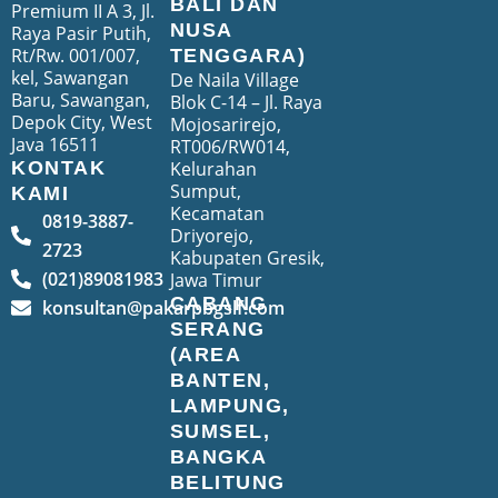
BALI DAN
Premium II A 3, Jl.
NUSA
Raya Pasir Putih,
Rt/Rw. 001/007,
TENGGARA)
kel, Sawangan
De Naila Village
Baru, Sawangan,
Blok C-14 – Jl. Raya
Depok City, West
Mojosarirejo,
Java 16511
RT006/RW014,
Kelurahan
KONTAK
Sumput,
KAMI
Kecamatan
0819-3887-
Driyorejo,
2723
Kabupaten Gresik,
(021)89081983
Jawa Timur
CABANG
konsultan@pakarpbgslf.com
SERANG
(AREA
BANTEN,
LAMPUNG,
SUMSEL,
BANGKA
BELITUNG