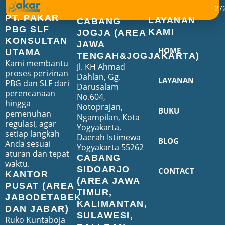
27
PT. PAKAR
LAYANAN
CABANG
PBG SLF
KAMI
JOGJA (AREA
KONSULTAN
JAWA
HOME
UTAMA
TENGAH&JOGJAKARTA)
Kami membantu
Jl. KH Ahmad
proses perizinan
Dahlan, Gg.
LAYANAN
PBG dan SLF dari
Darusalam
perencanaan
No.604,
hingga
Notoprajan,
BUKU
pemenuhan
Ngampilan, Kota
regulasi, agar
Yogyakarta,
setiap langkah
Daerah Istimewa
BLOG
Anda sesuai
Yogyakarta 55262
aturan dan tepat
CABANG
waktu.
SIDOARJO
CONTACT
KANTOR
(AREA JAWA
PUSAT (AREA
TIMUR,
JABODETABEK
KALIMANTAN,
DAN JABAR)
SULAWESI,
Ruko Kuntaboja