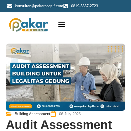
Skip
konsultan@pakarpbgslf.com
0819-3887-2723
to
content
Building Assessment
06 July 2026
Audit Assessment