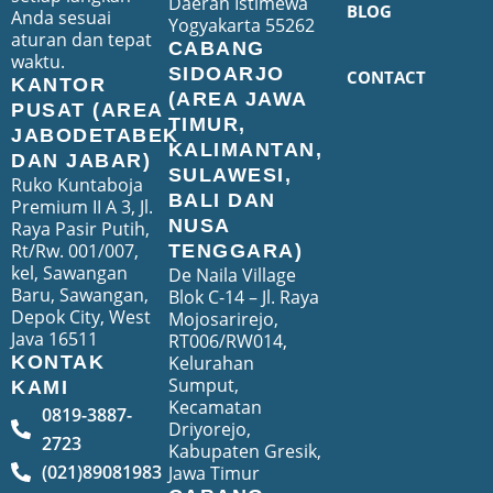
Daerah Istimewa
BLOG
Anda sesuai
Yogyakarta 55262
aturan dan tepat
CABANG
waktu.
SIDOARJO
CONTACT
KANTOR
(AREA JAWA
PUSAT (AREA
TIMUR,
JABODETABEK
KALIMANTAN,
DAN JABAR)
SULAWESI,
Ruko Kuntaboja
BALI DAN
Premium II A 3, Jl.
NUSA
Raya Pasir Putih,
Rt/Rw. 001/007,
TENGGARA)
kel, Sawangan
De Naila Village
Baru, Sawangan,
Blok C-14 – Jl. Raya
Depok City, West
Mojosarirejo,
Java 16511
RT006/RW014,
Kelurahan
KONTAK
Sumput,
KAMI
Kecamatan
0819-3887-
Driyorejo,
2723
Kabupaten Gresik,
(021)89081983
Jawa Timur