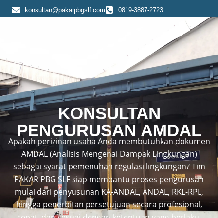
Skip
konsultan@pakarpbgslf.com
0819-3887-2723
to
content
KONSULTAN
PENGURUSAN AMDAL
Apakah perizinan usaha Anda membutuhkan dokumen
AMDAL (Analisis Mengenai Dampak Lingkungan)
sebagai syarat pemenuhan regulasi lingkungan? Tim
PAKAR PBG SLF siap membantu proses pengurusan
mulai dari penyusunan KA-ANDAL, ANDAL, RKL-RPL,
hingga penerbitan persetujuan secara profesional,
cepat, dan sesuai dengan ketentuan yang berlaku.