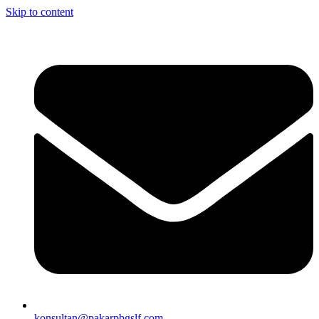
Skip to content
konsultan@pakarpbgslf.com