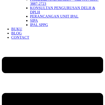
3887-2723
KONSULTAN PENGURUSAN DELH &
DPLH​
PERANCANGAN UNIT IPAL
SIPA
IPAL SPPG
BUKU
BLOG
CONTACT