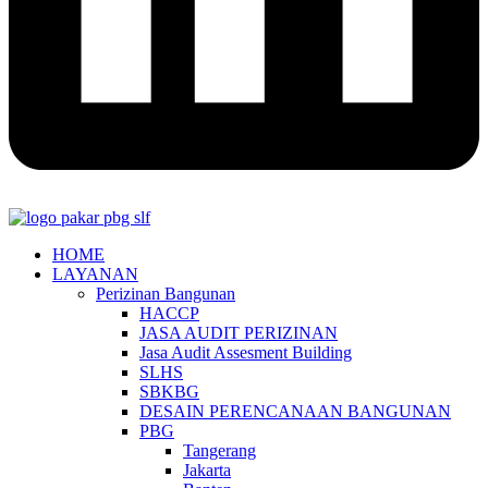
HOME
LAYANAN
Perizinan Bangunan
HACCP
JASA AUDIT PERIZINAN
Jasa Audit Assesment Building
SLHS
SBKBG
DESAIN PERENCANAAN BANGUNAN
PBG
Tangerang
Jakarta