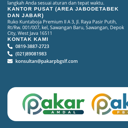
langkah Anda sesuai aturan dan tepat waktu.
KANTOR PUSAT (AREA JABODETABEK
DAN JABAR)
Ruko Kuntaboja Premium II A 3, Jl. Raya Pasir Putih,
Rt/Rw. 001/007, kel, Sawangan Baru, Sawangan, Depok
City, West Java 16511
KONTAK KAMI
0819-3887-2723
(021)89081983
konsultan@pakarpbgslf.com