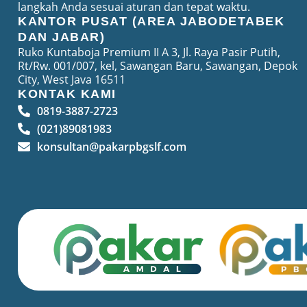
langkah Anda sesuai aturan dan tepat waktu.
KANTOR PUSAT (AREA JABODETABEK
DAN JABAR)
Ruko Kuntaboja Premium II A 3, Jl. Raya Pasir Putih,
Rt/Rw. 001/007, kel, Sawangan Baru, Sawangan, Depok
City, West Java 16511
KONTAK KAMI
0819-3887-2723
(021)89081983
konsultan@pakarpbgslf.com