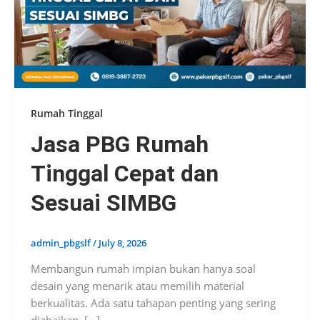
Rumah Tinggal
Jasa PBG Rumah
Tinggal Cepat dan
Sesuai SIMBG
admin_pbgslf
/
July 8, 2026
Membangun rumah impian bukan hanya soal
desain yang menarik atau memilih material
berkualitas. Ada satu tahapan penting yang sering