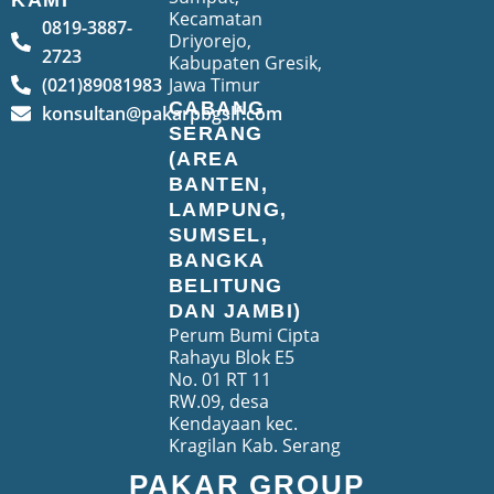
Kecamatan
0819-3887-
Driyorejo,
2723
Kabupaten Gresik,
(021)89081983
Jawa Timur
CABANG
konsultan@pakarpbgslf.com
SERANG
(AREA
BANTEN,
LAMPUNG,
SUMSEL,
BANGKA
BELITUNG
DAN JAMBI)
Perum Bumi Cipta
Rahayu Blok E5
No. 01 RT 11
RW.09, desa
Kendayaan kec.
Kragilan Kab. Serang
PAKAR GROUP