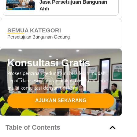
Jasa Persetujuan Bangunan
Ahli
SEMUA KATEGORI
Persetujuan Bangunan Gedung
Konsultasi Gratis
Proses perizinan gedung kini bisa lebih mudah,
cepat, dan sesuai aturan. Klik di bawah ini untuk
mulai konsultasi dengan tim kami.
AJUKAN SEKARANG
Table of Contents