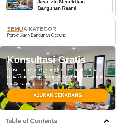
Jasa Izin Mendirikan
Bangunan Resmi
SEMUA KATEGORI
Persetujuan Bangunan Gedung
Konsultasi Gratis
Proses perizinan gedung kini bisa lebih mudah,
cepat, dan sesuai aturan. Klik di bawah ini untuk
mulai konsultasi dengan tim kami.
AJUKAN SEKARANG
Table of Contents