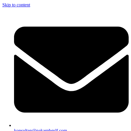
Skip to content
konsultan@pakarpbgslf.com