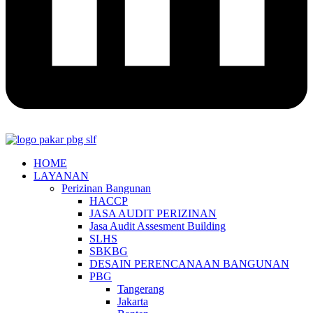
HOME
LAYANAN
Perizinan Bangunan
HACCP
JASA AUDIT PERIZINAN
Jasa Audit Assesment Building
SLHS
SBKBG
DESAIN PERENCANAAN BANGUNAN
PBG
Tangerang
Jakarta