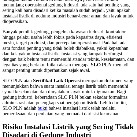
menunjang operasional gedung industri, ada satu hal penting yang
sering kali baru disadari ketika masalah sudah terjadi, yaitu apakah
instalasi listrik di gedung industri benar-benar aman dan layak untuk
dioperasikan.
Banyak pemilik gedung, pengelola kawasan industri, kontraktor,
hingga pelaku usaha lebih fokus pada kapasitas daya, efisiensi
mesin, target produksi, dan percepatan operasional. Padahal, ada
satu fondasi penting yang tidak boleh diabaikan, yakni kepatuhan
dan kelayakan instalasi listrik. Instalasi yang tampak berfungsi
dengan baik belum tentu memenuhi standar teknis, keselamatan, dan
legalitas yang berlaku. Inilah alasan mengapa
SLO PLN
menjadi
sangat penting untuk diperhatikan sejak awal.
SLO PLN atau
Sertifikat Laik Operasi
merupakan dokumen yang
menunjukkan bahwa suatu instalasi tenaga listrik telah memenuhi
syarat keselamatan dan dinyatakan layak untuk digunakan. Bagi
gedung industri, keberadaan SLO PLN bukan sekadar formalitas
administrasi atau pelengkap saat pengajuan listrik. Lebih dari itu,
SLO PLN adalah
bukti
bahwa instalasi listrik telah melalui
pemeriksaan dan penilaian yang memadai dari sisi keamanan.
Risiko Instalasi Listrik yang Sering Tidak
Disadari di Gedung Industri