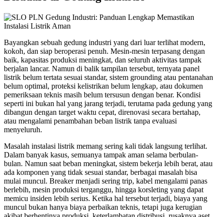
Bayangkan sebuah gedung industri yang dari luar terlihat modern,
kokoh, dan siap beroperasi penuh. Mesin-mesin terpasang dengan
baik, kapasitas produksi meningkat, dan seluruh aktivitas tampak
berjalan lancar. Namun di balik tampilan tersebut, ternyata panel
listrik belum tertata sesuai standar, sistem grounding atau pentanahan
belum optimal, proteksi kelistrikan belum lengkap, atau dokumen
pemeriksaan teknis masih belum tersusun dengan benar. Kondisi
seperti ini bukan hal yang jarang terjadi, terutama pada gedung yang
dibangun dengan target waktu cepat, direnovasi secara bertahap,
atau mengalami penambahan beban listrik tanpa evaluasi
menyeluruh.
Masalah instalasi listrik memang sering kali tidak langsung terlihat.
Dalam banyak kasus, semuanya tampak aman selama berbulan-
bulan. Namun saat beban meningkat, sistem bekerja lebih berat, atau
ada komponen yang tidak sesuai standar, berbagai masalah bisa
mulai muncul. Breaker menjadi sering trip, kabel mengalami panas
berlebih, mesin produksi terganggu, hingga korsleting yang dapat
memicu insiden lebih serius. Ketika hal tersebut terjadi, biaya yang
muncul bukan hanya biaya perbaikan teknis, tetapi juga kerugian
akibat berhentinya produksi, keterlambatan distribusi, rusaknya aset,