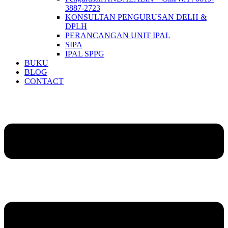
3887-2723
KONSULTAN PENGURUSAN DELH &
DPLH​
PERANCANGAN UNIT IPAL
SIPA
IPAL SPPG
BUKU
BLOG
CONTACT