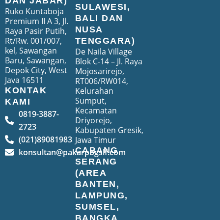
DAN JABAR)
SULAWESI,
Ruko Kuntaboja
BALI DAN
Premium II A 3, Jl.
NUSA
Raya Pasir Putih,
Rt/Rw. 001/007,
TENGGARA)
kel, Sawangan
De Naila Village
Baru, Sawangan,
Blok C-14 – Jl. Raya
Depok City, West
Mojosarirejo,
Java 16511
RT006/RW014,
Kelurahan
KONTAK
Sumput,
KAMI
Kecamatan
0819-3887-
Driyorejo,
2723
Kabupaten Gresik,
(021)89081983
Jawa Timur
CABANG
konsultan@pakarpbgslf.com
SERANG
(AREA
BANTEN,
LAMPUNG,
SUMSEL,
BANGKA