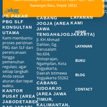
ko
08
Sawangan Baru, Depok 16511
38
27
PT. PAKAR
LAYANAN
CABANG
PBG SLF
KAMI
JOGJA (AREA
KONSULTAN
JAWA
HOME
UTAMA
TENGAH&JOGJAKARTA)
Kami membantu
Jl. KH Ahmad
proses perizinan
Dahlan, Gg.
LAYANAN
PBG dan SLF dari
Darusalam
perencanaan
No.604,
hingga
Notoprajan,
BUKU
pemenuhan
Ngampilan, Kota
regulasi, agar
Yogyakarta,
setiap langkah
Daerah Istimewa
BLOG
Anda sesuai
Yogyakarta 55262
aturan dan tepat
CABANG
waktu.
SIDOARJO
CONTACT
KANTOR
(AREA JAWA
PUSAT (AREA
TIMUR,
JABODETABEK
KALIMANTAN,