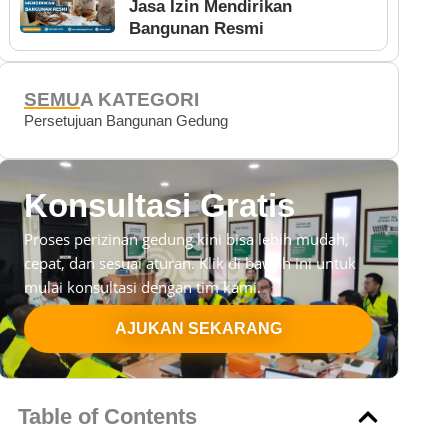
Jasa Izin Mendirikan
Bangunan Resmi
SEMUA KATEGORI
Persetujuan Bangunan Gedung
Konsultasi Gratis
Proses perizinan gedung kini bisa lebih mudah,
cepat, dan sesuai aturan. Klik di bawah ini untuk
mulai konsultasi dengan tim kami.
AJUKAN SEKARANG
Table of Contents