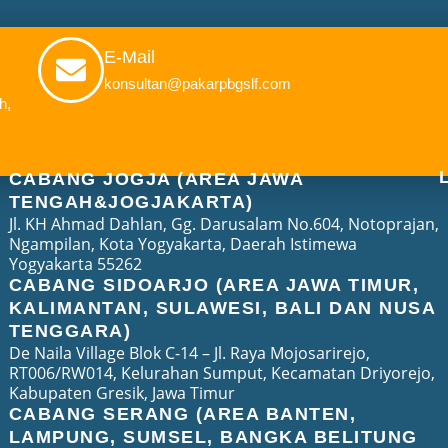
E-Mail
konsultan@pakarpbgslf.com
h,
CABANG JOGJA (AREA JAWA
TENGAH&JOGJAKARTA)
Jl. KH Ahmad Dahlan, Gg. Darusalam No.604, Notoprajan,
Ngampilan, Kota Yogyakarta, Daerah Istimewa
Yogyakarta 55262
CABANG SIDOARJO (AREA JAWA TIMUR,
KALIMANTAN, SULAWESI, BALI DAN NUSA
TENGGARA)
De Naila Village Blok C-14 – Jl. Raya Mojosarirejo,
RT006/RW014, Kelurahan Sumput, Kecamatan Driyorejo,
Kabupaten Gresik, Jawa Timur
CABANG SERANG (AREA BANTEN,
LAMPUNG, SUMSEL, BANGKA BELITUNG