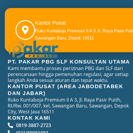
Kantor Pusat
Ruko Kuntaboja Premium II A 3 Jl. Raya Pasir Puti
Sawangan Baru, Depok 16511
PT. PAKAR PBG SLF KONSULTAN UTAMA
Kami membantu proses perizinan PBG dan SLF dari
perencanaan hingga pemenuhan regulasi, agar setiap
langkah Anda sesuai aturan dan tepat waktu.
KANTOR PUSAT (AREA JABODETABEK
DAN JABAR)
Ruko Kuntaboja Premium II A 3, Jl. Raya Pasir Putih,
Rt/Rw. 001/007, kel, Sawangan Baru, Sawangan, Depok
City, West Java 16511
KONTAK KAMI
0819-3887-2723