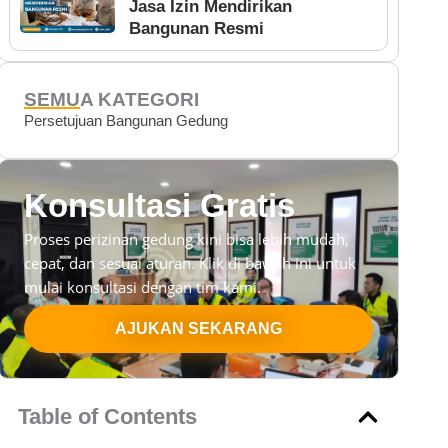
Jasa Izin Mendirikan
Bangunan Resmi
SEMUA KATEGORI
Persetujuan Bangunan Gedung
Konsultasi Gratis
Proses perizinan gedung kini bisa lebih mudah,
cepat, dan sesuai aturan. Klik di bawah ini untuk
mulai konsultasi dengan tim kami.
AJUKAN SEKARANG
Table of Contents