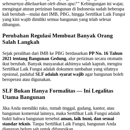
sebenarnya dikeluarkan oleh dinas apa?”
Kebingungan ini wajar,
mengingat aturan perizinan bangunan di Indonesia sudah beberapa
kali berubah—mulai dari IMB, PBG, hingga Sertifikat Laik Fungsi
yang kini wajib dimiliki semua bangunan yang telah selesai
dibangun.
Perubahan Regulasi Membuat Banyak Orang
Salah Langkah
Sejak peralihan dari IMB ke PBG berdasarkan
PP No. 16 Tahun
2021 tentang Bangunan Gedung
, alur perizinan secara otomatis
ikut berubah. Banyak masyarakat akhirnya salah kaprah, mengira
Sertifikat Laik Fungsi adalah dokumen tambahan yang sifatnya
opsional, padahal
SLF adalah syarat wajib
agar bangunan boleh
beroperasi atau digunakan.
SLF Bukan Hanya Formalitas — Ini Legalitas
Utama Bangunan
Jika Anda memiliki ruko, rumah tinggal, gudang, kantor, atau
bangunan komersial lainnya, maka Sertifikat Laik Fungsi adalah
bukti bahwa bangunan tersebut
aman, laik huni, dan sesuai
standar teknis
. Tanpa Sertifikat Laik Fungsi, bangunan Anda
dianggap belum sah untuk difungsikan.