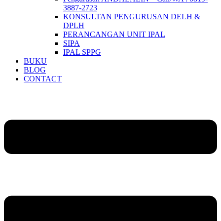
3887-2723
KONSULTAN PENGURUSAN DELH &
DPLH​
PERANCANGAN UNIT IPAL
SIPA
IPAL SPPG
BUKU
BLOG
CONTACT