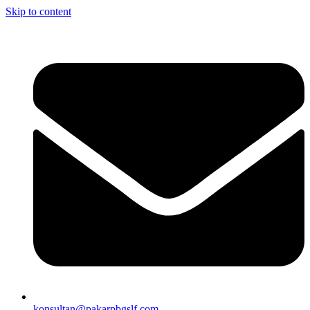
Skip to content
konsultan@pakarpbgslf.com