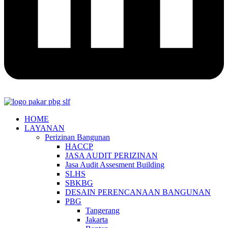
HOME
LAYANAN
Perizinan Bangunan
HACCP
JASA AUDIT PERIZINAN
Jasa Audit Assesment Building
SLHS
SBKBG
DESAIN PERENCANAAN BANGUNAN
PBG
Tangerang
Jakarta