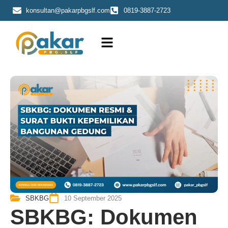
Skip
konsultan@pakarpbgslf.com
0819-3887-2723
to
content
SBKBG
10 September 2025
SBKBG: Dokumen