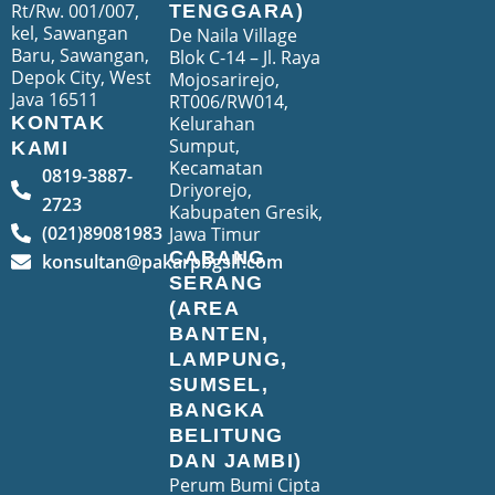
Rt/Rw. 001/007,
TENGGARA)
kel, Sawangan
De Naila Village
Baru, Sawangan,
Blok C-14 – Jl. Raya
Depok City, West
Mojosarirejo,
Java 16511
RT006/RW014,
Kelurahan
KONTAK
Sumput,
KAMI
Kecamatan
0819-3887-
Driyorejo,
2723
Kabupaten Gresik,
(021)89081983
Jawa Timur
CABANG
konsultan@pakarpbgslf.com
SERANG
(AREA
BANTEN,
LAMPUNG,
SUMSEL,
BANGKA
BELITUNG
DAN JAMBI)
Perum Bumi Cipta