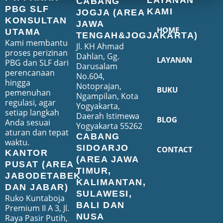
CABANG
PBG SLF
KAMI
JOGJA (AREA
KONSULTAN
JAWA
HOME
UTAMA
TENGAH&JOGJAKARTA)
Kami membantu
Jl. KH Ahmad
proses perizinan
Dahlan, Gg.
LAYANAN
PBG dan SLF dari
Darusalam
perencanaan
No.604,
hingga
Notoprajan,
BUKU
pemenuhan
Ngampilan, Kota
regulasi, agar
Yogyakarta,
setiap langkah
Daerah Istimewa
BLOG
Anda sesuai
Yogyakarta 55262
aturan dan tepat
CABANG
waktu.
SIDOARJO
CONTACT
KANTOR
(AREA JAWA
PUSAT (AREA
TIMUR,
JABODETABEK
KALIMANTAN,
DAN JABAR)
SULAWESI,
Ruko Kuntaboja
BALI DAN
Premium II A 3, Jl.
NUSA
Raya Pasir Putih,