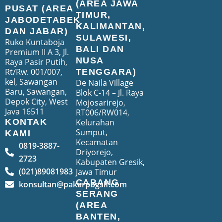
(AREA JAWA
PUSAT (AREA
TIMUR,
JABODETABEK
KALIMANTAN,
DAN JABAR)
SULAWESI,
Ruko Kuntaboja
BALI DAN
Premium II A 3, Jl.
NUSA
Raya Pasir Putih,
Rt/Rw. 001/007,
TENGGARA)
kel, Sawangan
De Naila Village
Baru, Sawangan,
Blok C-14 – Jl. Raya
Depok City, West
Mojosarirejo,
Java 16511
RT006/RW014,
Kelurahan
KONTAK
Sumput,
KAMI
Kecamatan
0819-3887-
Driyorejo,
2723
Kabupaten Gresik,
(021)89081983
Jawa Timur
CABANG
konsultan@pakarpbgslf.com
SERANG
(AREA
BANTEN,