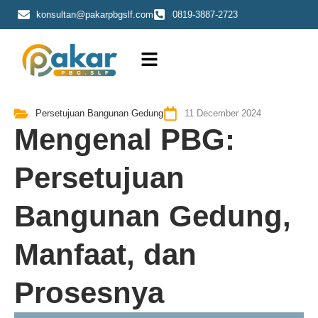
Skip
konsultan@pakarpbgslf.com
0819-3887-2723
to
content
Persetujuan Bangunan Gedung
11 December 2024
Mengenal PBG:
Persetujuan
Bangunan Gedung,
Manfaat, dan
Prosesnya