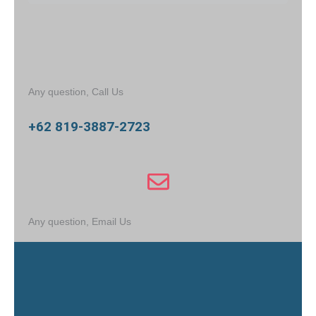
Any question, Call Us
+62 819-3887-2723
Any question, Email Us
admin@pakarpbgslf.com