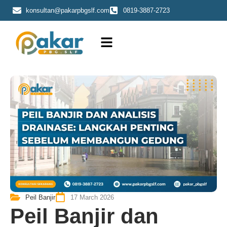
Skip
konsultan@pakarpbgslf.com
0819-3887-2723
to
content
Peil Banjir
17 March 2026
Peil Banjir dan