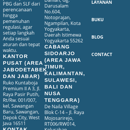
Dahlan, Gg.
LAYANAN
PBG dan SLF dari
Darusalam
perencanaan
No.604,
hingga
Notoprajan,
BUKU
pemenuhan
Ngampilan, Kota
regulasi, agar
Yogyakarta,
setiap langkah
Daerah Istimewa
BLOG
Anda sesuai
Yogyakarta 55262
aturan dan tepat
CABANG
waktu.
SIDOARJO
CONTACT
KANTOR
(AREA JAWA
PUSAT (AREA
TIMUR,
JABODETABEK
KALIMANTAN,
DAN JABAR)
SULAWESI,
Ruko Kuntaboja
BALI DAN
Premium II A 3, Jl.
NUSA
Raya Pasir Putih,
Rt/Rw. 001/007,
TENGGARA)
kel, Sawangan
De Naila Village
Baru, Sawangan,
Blok C-14 – Jl. Raya
Depok City, West
Mojosarirejo,
Java 16511
RT006/RW014,
Kelurahan
KONTAK