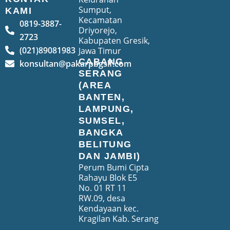
Sumput,
KAMI
Kecamatan
0819-3887-
Driyorejo,
2723
Kabupaten Gresik,
(021)89081983
Jawa Timur
CABANG
konsultan@pakarpbgslf.com
SERANG
(AREA
BANTEN,
LAMPUNG,
SUMSEL,
BANGKA
BELITUNG
DAN JAMBI)
Perum Bumi Cipta
Rahayu Blok E5
No. 01 RT 11
RW.09, desa
Kendayaan kec.
Kragilan Kab. Serang