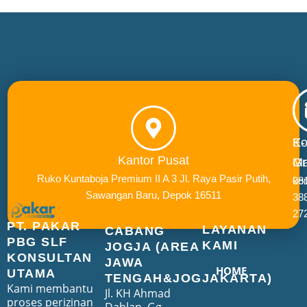
E-
Ko
Kantor Pusat
Ma
Gr
Ruko Kuntaboja Premium II A 3 Jl. Raya Pasir Putih,
ko
08
Sawangan Baru, Depok 16511
38
27
PT. PAKAR
LAYANAN
CABANG
PBG SLF
KAMI
JOGJA (AREA
KONSULTAN
JAWA
HOME
UTAMA
TENGAH&JOGJAKARTA)
Kami membantu
Jl. KH Ahmad
proses perizinan