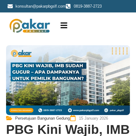
Skip
konsultan@pakarpbgslf.com
0819-3887-2723
to
content
Persetujuan Bangunan Gedung
15 January 2026
PBG Kini Wajib, IMB