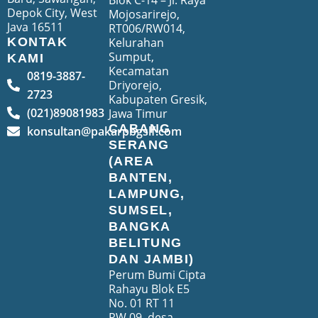
Blok C-14 – Jl. Raya
Depok City, West
Mojosarirejo,
Java 16511
RT006/RW014,
Kelurahan
KONTAK
Sumput,
KAMI
Kecamatan
0819-3887-
Driyorejo,
2723
Kabupaten Gresik,
(021)89081983
Jawa Timur
CABANG
konsultan@pakarpbgslf.com
SERANG
(AREA
BANTEN,
LAMPUNG,
SUMSEL,
BANGKA
BELITUNG
DAN JAMBI)
Perum Bumi Cipta
Rahayu Blok E5
No. 01 RT 11
RW.09, desa