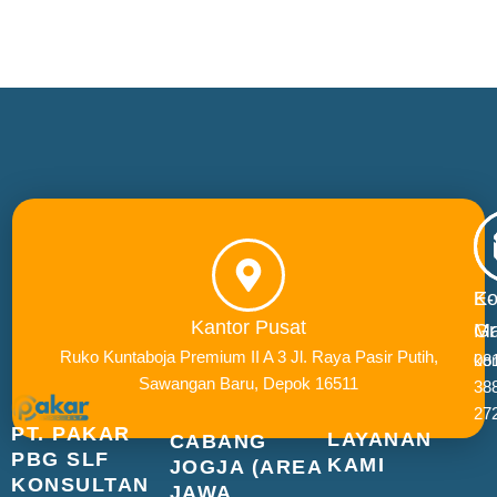
E-
Ko
Kantor Pusat
Ma
Gr
Ruko Kuntaboja Premium II A 3 Jl. Raya Pasir Putih,
ko
08
Sawangan Baru, Depok 16511
38
27
PT. PAKAR
LAYANAN
CABANG
PBG SLF
KAMI
JOGJA (AREA
KONSULTAN
JAWA