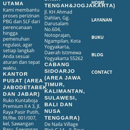
HOME
UTAMA
TENGAH&JOGJAKARTA)
Kami membantu
Jl. KH Ahmad
proses perizinan
Dahlan, Gg.
LAYANAN
PBG dan SLF dari
Darusalam
perencanaan
No.604,
hingga
Notoprajan,
BUKU
pemenuhan
Ngampilan, Kota
regulasi, agar
Yogyakarta,
setiap langkah
Daerah Istimewa
BLOG
Anda sesuai
Yogyakarta 55262
aturan dan tepat
CABANG
waktu.
SIDOARJO
CONTACT
KANTOR
(AREA JAWA
PUSAT (AREA
TIMUR,
JABODETABEK
KALIMANTAN,
DAN JABAR)
SULAWESI,
Ruko Kuntaboja
BALI DAN
Premium II A 3, Jl.
NUSA
Raya Pasir Putih,
Rt/Rw. 001/007,
TENGGARA)
kel, Sawangan
De Naila Village
Baru, Sawangan,