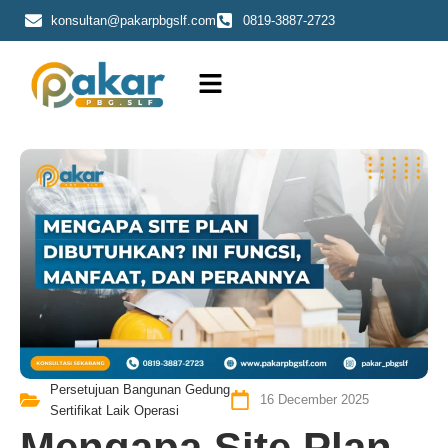
Skip
konsultan@pakarpbgslf.com
0819-3887-2723
to
content
Persetujuan Bangunan Gedung
16 December 2025
Sertifikat Laik Operasi
Mengapa Site Plan