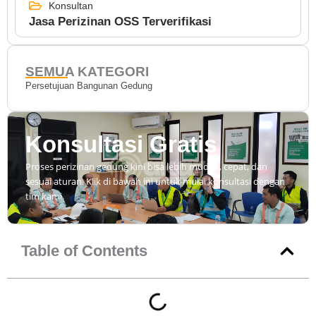
Konsultan
Jasa Perizinan OSS Terverifikasi
SEMUA KATEGORI
Persetujuan Bangunan Gedung
Konsultasi Gratis
Proses perizinan gedung kini bisa lebih mudah, cepat, dan
sesuai aturan. Klik di bawah ini untuk mulai konsultasi dengan
tim kami.
Table of Contents