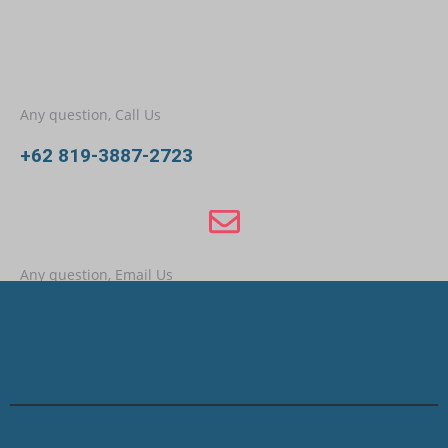
Any question, Call Us
+62 819-3887-2723
Any question, Email Us
admin@pakarpbgslf.com