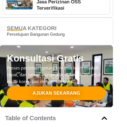
Jasa Perizinan OSS
Terverifikasi
SEMUA KATEGORI
Persetujuan Bangunan Gedung
Konsultasi Gratis
Proses perizinan gedung kini bisa lebih mudah,
cepat, dan sesuai aturan. Klik di bawah ini untuk
mulai konsultasi dengan tim kami.
AJUKAN SEKARANG
Table of Contents