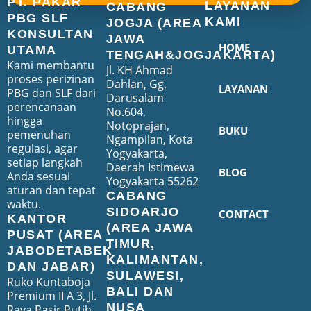
PT. PAKAR
LAYANAN
CABANG
PBG SLF
KAMI
JOGJA (AREA
KONSULTAN
JAWA
HOME
UTAMA
TENGAH&JOGJAKARTA)
Kami membantu
Jl. KH Ahmad
proses perizinan
Dahlan, Gg.
LAYANAN
PBG dan SLF dari
Darusalam
perencanaan
No.604,
hingga
Notoprajan,
BUKU
pemenuhan
Ngampilan, Kota
regulasi, agar
Yogyakarta,
setiap langkah
Daerah Istimewa
BLOG
Anda sesuai
Yogyakarta 55262
aturan dan tepat
CABANG
waktu.
SIDOARJO
CONTACT
KANTOR
(AREA JAWA
PUSAT (AREA
TIMUR,
JABODETABEK
KALIMANTAN,
DAN JABAR)
SULAWESI,
Ruko Kuntaboja
BALI DAN
Premium II A 3, Jl.
NUSA
Raya Pasir Putih,