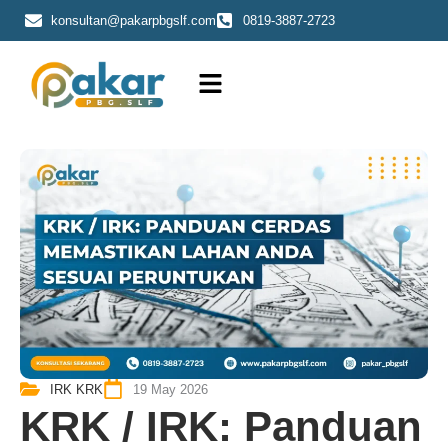
Skip
konsultan@pakarpbgslf.com
0819-3887-2723
to
content
IRK KRK
19 May 2026
KRK / IRK: Panduan