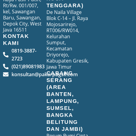
Rt/Rw. 001/007,
TENGGARA)
kel, Sawangan
De Naila Village
Baru, Sawangan,
Blok C-14 – Jl. Raya
Depok City, West
Mojosarirejo,
Java 16511
RT006/RW014,
Kelurahan
KONTAK
Sumput,
KAMI
Kecamatan
0819-3887-
Driyorejo,
2723
Kabupaten Gresik,
(021)89081983
Jawa Timur
CABANG
konsultan@pakarpbgslf.com
SERANG
(AREA
BANTEN,
LAMPUNG,
SUMSEL,
BANGKA
BELITUNG
DAN JAMBI)
Perum Bumi Cipta