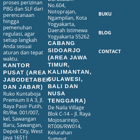
proses perizinan
No.604,
PBG dan SLF dari
Notoprajan,
BUKU
perencanaan
Ngampilan, Kota
hingga
Yogyakarta,
pemenuhan
Daerah Istimewa
BLOG
regulasi, agar
Yogyakarta 55262
setiap langkah
CABANG
Anda sesuai
SIDOARJO
CONTACT
aturan dan tepat
(AREA JAWA
waktu.
TIMUR,
KANTOR
KALIMANTAN,
PUSAT (AREA
SULAWESI,
JABODETABEK
BALI DAN
DAN JABAR)
Ruko Kuntaboja
NUSA
Premium II A 3, Jl.
TENGGARA)
Raya Pasir Putih,
De Naila Village
Rt/Rw. 001/007,
Blok C-14 – Jl. Raya
kel, Sawangan
Mojosarirejo,
Baru, Sawangan,
RT006/RW014,
Depok City, West
Kelurahan
Java 16511
Sumput,