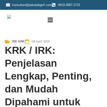
Skip
konsultan@pakarpbgslf.com
0819-3887-2723
to
content
IRK KRK
04 April 2026
KRK / IRK:
Penjelasan
Lengkap, Penting,
dan Mudah
Dipahami untuk