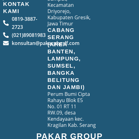
KONTAK
Kecamatan
Driyorejo,
KAMI
Kabupaten Gresik,
0819-3887-
Jawa Timur
2723
CABANG
(021)89081983
SERANG
konsultan@pakarpbgslf.com
(AREA
BANTEN,
LAMPUNG,
SUMSEL,
BANGKA
BELITUNG
DAN JAMBI)
Perum Bumi Cipta
Rahayu Blok E5
No. 01 RT 11
RW.09, desa
Kendayaan kec.
Kragilan Kab. Serang
PAKAR GROUP