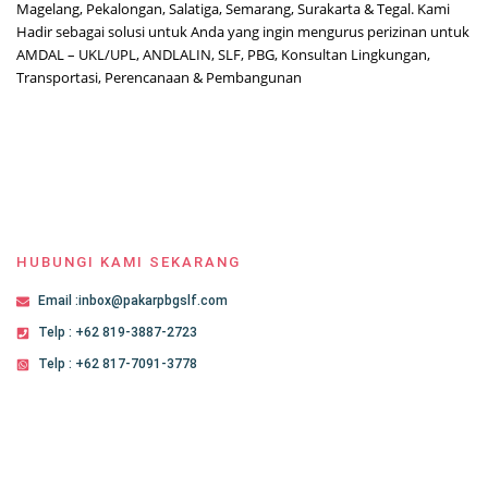
Magelang, Pekalongan, Salatiga, Semarang, Surakarta & Tegal. Kami
Hadir sebagai solusi untuk Anda yang ingin mengurus perizinan untuk
AMDAL – UKL/UPL, ANDLALIN, SLF, PBG, Konsultan Lingkungan,
Transportasi, Perencanaan & Pembangunan
HUBUNGI KAMI SEKARANG
Email :inbox@pakarpbgslf.com
Telp : +62 819-3887-2723
Telp : +62 817-7091-3778