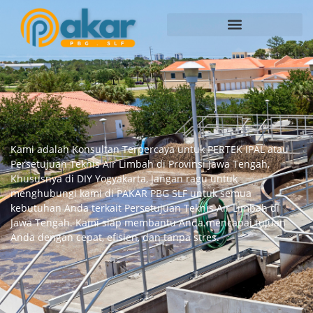
Kami adalah Konsultan Terpercaya untuk PERTEK IPAL atau
Persetujuan Teknis Air Limbah di Provinsi Jawa Tengah,
Khususnya di DIY Yogyakarta, Jangan ragu untuk
menghubungi kami di PAKAR PBG SLF untuk semua
kebutuhan Anda terkait Persetujuan Teknis Air Limbah di
Jawa Tengah. Kami siap membantu Anda mencapai tujuan
Anda dengan cepat, efisien, dan tanpa stres.