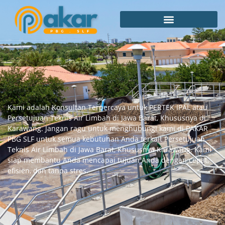
Kami adalah Konsultan Terpercaya untuk PERTEK IPAL atau
Persetujuan Teknis Air Limbah di Jawa Barat, Khususnya di
Karawang. Jangan ragu untuk menghubungi kami di PAKAR
PBG SLF untuk semua kebutuhan Anda terkait Persetujuan
Teknis Air Limbah di Jawa Barat, Khususnya Karawang. Kami
siap membantu Anda mencapai tujuan Anda dengan cepat,
efisien, dan tanpa stres.