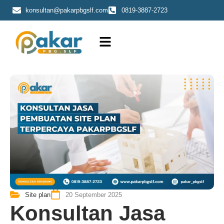
Skip
konsultan@pakarpbgslf.com
0819-3887-2723
to
content
Site plan
20 September 2025
Konsultan Jasa