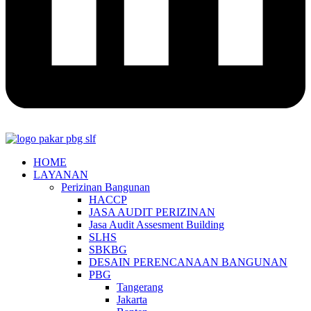
HOME
LAYANAN
Perizinan Bangunan
HACCP
JASA AUDIT PERIZINAN
Jasa Audit Assesment Building
SLHS
SBKBG
DESAIN PERENCANAAN BANGUNAN
PBG
Tangerang
Jakarta