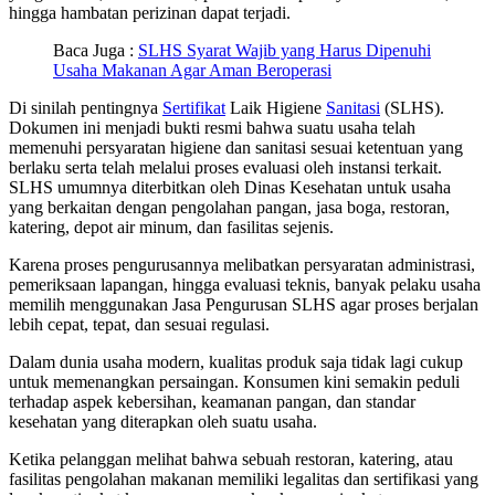
hingga hambatan perizinan dapat terjadi.
Baca Juga :
SLHS Syarat Wajib yang Harus Dipenuhi
Usaha Makanan Agar Aman Beroperasi
Di sinilah pentingnya
Sertifikat
Laik Higiene
Sanitasi
(SLHS).
Dokumen ini menjadi bukti resmi bahwa suatu usaha telah
memenuhi persyaratan higiene dan sanitasi sesuai ketentuan yang
berlaku serta telah melalui proses evaluasi oleh instansi terkait.
SLHS umumnya diterbitkan oleh Dinas Kesehatan untuk usaha
yang berkaitan dengan pengolahan pangan, jasa boga, restoran,
katering, depot air minum, dan fasilitas sejenis.
Karena proses pengurusannya melibatkan persyaratan administrasi,
pemeriksaan lapangan, hingga evaluasi teknis, banyak pelaku usaha
memilih menggunakan Jasa Pengurusan SLHS agar proses berjalan
lebih cepat, tepat, dan sesuai regulasi.
Dalam dunia usaha modern, kualitas produk saja tidak lagi cukup
untuk memenangkan persaingan. Konsumen kini semakin peduli
terhadap aspek kebersihan, keamanan pangan, dan standar
kesehatan yang diterapkan oleh suatu usaha.
Ketika pelanggan melihat bahwa sebuah restoran, katering, atau
fasilitas pengolahan makanan memiliki legalitas dan sertifikasi yang