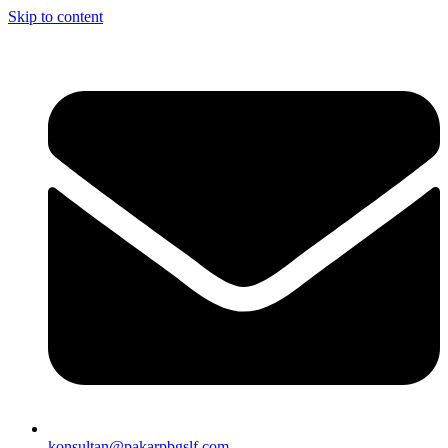
Skip to content
konsultan@pakarpbgslf.com