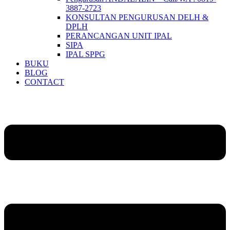
3887-2723
KONSULTAN PENGURUSAN DELH &
DPLH​
PERANCANGAN UNIT IPAL
SIPA
IPAL SPPG
BUKU
BLOG
CONTACT