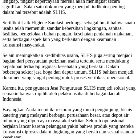
lengkap, tingkat kepercayaan mereka akan meningkat secara
signifikan. Salah satu dokumen yang menjadi indikator penting
dalam hal tersebut adalah SLHS.
Sertifikat Laik Higiene Sanitasi berfungsi sebagai bukti bahwa suatu
usaha telah memenuhi standar kebersihan lingkungan, sanitasi
fasilitas, pengelolaan bahan pangan, kesehatan penjamah makanan,
serta berbagai aspek lain yang berkaitan dengan keamanan
konsumsi masyarakat.
Selain meningkatkan kredibilitas usaha, SLHS juga sering menjadi
bagian dari persyaratan perizinan usaha tertentu serta mendukung
kepatuhan terhadap regulasi kesehatan yang berlaku. Dalam
beberapa sektor jasa boga dan dapur umum, SLHS bahkan menjadi
dokumen yang sangat penting untuk proses verifikasi operasional.
Karena itu, penggunaan Jasa Pengurusan SLHS menjadi solusi yang
semakin banyak dipilih oleh pelaku usaha di berbagai daerah
Indonesia.
Bayangkan Anda memiliki restoran yang ramai pengunjung, bisnis
katering yang melayani berbagai perusahaan besar, atau depot air
minum yang dipercaya masyarakat sekitar. Seluruh operasional
berjalan lancar karena pelanggan yakin bahwa produk yang mereka
konsumsi diproses dalam lingkungan yang bersih dan sesuai standar
kesehatan.