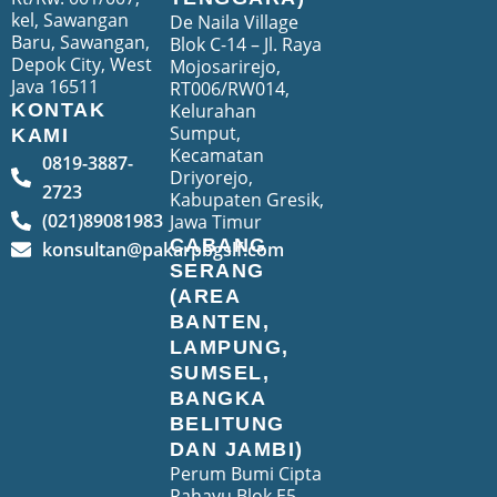
kel, Sawangan
De Naila Village
Baru, Sawangan,
Blok C-14 – Jl. Raya
Depok City, West
Mojosarirejo,
Java 16511
RT006/RW014,
Kelurahan
KONTAK
Sumput,
KAMI
Kecamatan
0819-3887-
Driyorejo,
2723
Kabupaten Gresik,
(021)89081983
Jawa Timur
CABANG
konsultan@pakarpbgslf.com
SERANG
(AREA
BANTEN,
LAMPUNG,
SUMSEL,
BANGKA
BELITUNG
DAN JAMBI)
Perum Bumi Cipta
Rahayu Blok E5