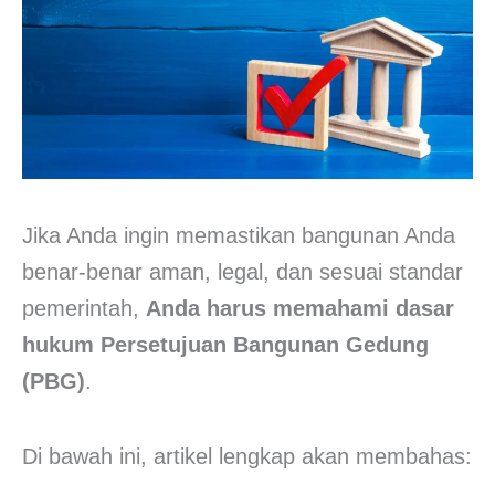
Jika Anda ingin memastikan bangunan Anda
benar-benar aman, legal, dan sesuai standar
pemerintah,
Anda harus memahami dasar
hukum Persetujuan Bangunan Gedung
(PBG)
.
Di bawah ini, artikel lengkap akan membahas: