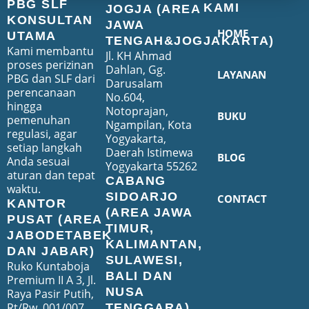
PBG SLF
KAMI
JOGJA (AREA
KONSULTAN
JAWA
HOME
UTAMA
TENGAH&JOGJAKARTA)
Kami membantu
Jl. KH Ahmad
proses perizinan
Dahlan, Gg.
LAYANAN
PBG dan SLF dari
Darusalam
perencanaan
No.604,
hingga
Notoprajan,
BUKU
pemenuhan
Ngampilan, Kota
regulasi, agar
Yogyakarta,
setiap langkah
Daerah Istimewa
BLOG
Anda sesuai
Yogyakarta 55262
aturan dan tepat
CABANG
waktu.
SIDOARJO
CONTACT
KANTOR
(AREA JAWA
PUSAT (AREA
TIMUR,
JABODETABEK
KALIMANTAN,
DAN JABAR)
SULAWESI,
Ruko Kuntaboja
BALI DAN
Premium II A 3, Jl.
NUSA
Raya Pasir Putih,
Rt/Rw. 001/007,
TENGGARA)