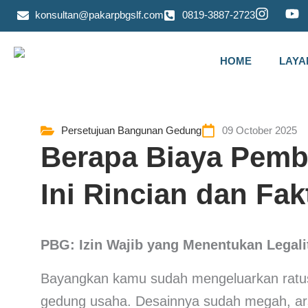
Skip
I
Y
konsultan@pakarpbgslf.com
0819-3887-2723
to
n
o
s
u
content
t
t
HOME
LAYA
a
u
g
b
r
e
a
m
Persetujuan Bangunan Gedung
09 October 2025
Berapa Biaya Pemb
Ini Rincian dan Fak
PBG: Izin Wajib yang Menentukan Legal
Bayangkan kamu sudah mengeluarkan ratus
gedung usaha. Desainnya sudah megah, arsit