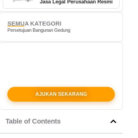
Jasa Legal Perusahaan Resmi
SEMUA KATEGORI
Persetujuan Bangunan Gedung
Konsultasi Gratis
Proses perizinan gedung kini bisa lebih mudah,
cepat, dan sesuai aturan. Klik di bawah ini untuk
mulai konsultasi dengan tim kami.
AJUKAN SEKARANG
Table of Contents