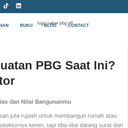
L
i
n
k
NAN
BUKU
BLOG
CONTACT
e
d
i
n
uatan PBG Saat Ini?
tor
itas dan Nilai Bangunanmu
an juta rupiah untuk membangun rumah atau
ekturnya keren, tapi tiba-tiba datang surat dari