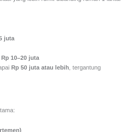
5 juta
:
Rp 10–20 juta
apai
Rp 50 juta atau lebih
, tergantung
utama:
artemen)