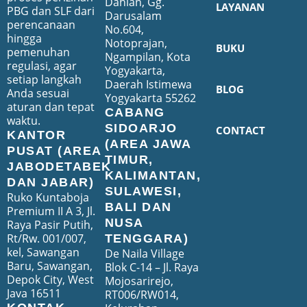
Dahlan, Gg.
LAYANAN
PBG dan SLF dari
Darusalam
perencanaan
No.604,
hingga
Notoprajan,
BUKU
pemenuhan
Ngampilan, Kota
regulasi, agar
Yogyakarta,
setiap langkah
Daerah Istimewa
BLOG
Anda sesuai
Yogyakarta 55262
aturan dan tepat
CABANG
waktu.
SIDOARJO
CONTACT
KANTOR
(AREA JAWA
PUSAT (AREA
TIMUR,
JABODETABEK
KALIMANTAN,
DAN JABAR)
SULAWESI,
Ruko Kuntaboja
BALI DAN
Premium II A 3, Jl.
NUSA
Raya Pasir Putih,
Rt/Rw. 001/007,
TENGGARA)
kel, Sawangan
De Naila Village
Baru, Sawangan,
Blok C-14 – Jl. Raya
Depok City, West
Mojosarirejo,
Java 16511
RT006/RW014,