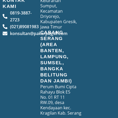
Kelurahan
KONTAK
Sumput,
KAMI
Kecamatan
0819-3887-
Driyorejo,
2723
Kabupaten Gresik,
(021)89081983
Jawa Timur
CABANG
konsultan@pakarpbgslf.com
SERANG
(AREA
BANTEN,
LAMPUNG,
SUMSEL,
BANGKA
BELITUNG
DAN JAMBI)
Perum Bumi Cipta
Rahayu Blok E5
No. 01 RT 11
RW.09, desa
Kendayaan kec.
Kragilan Kab. Serang