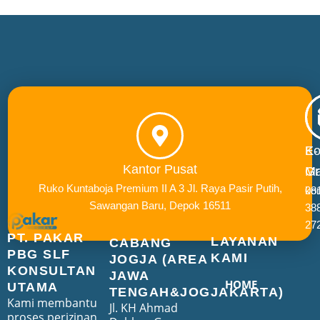
E-
Ko
Kantor Pusat
Ma
Gr
Ruko Kuntaboja Premium II A 3 Jl. Raya Pasir Putih,
ko
08
Sawangan Baru, Depok 16511
38
27
PT. PAKAR
LAYANAN
CABANG
PBG SLF
KAMI
JOGJA (AREA
KONSULTAN
JAWA
HOME
UTAMA
TENGAH&JOGJAKARTA)
Kami membantu
Jl. KH Ahmad
proses perizinan