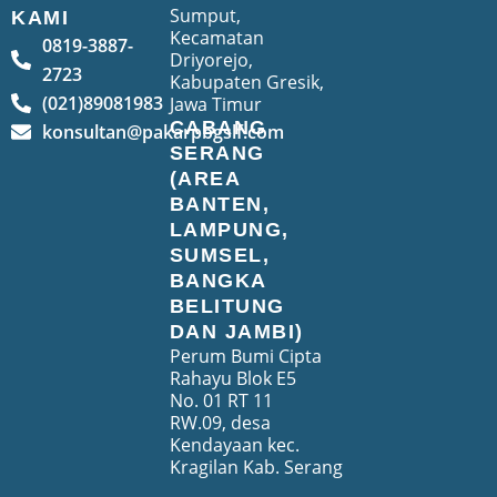
Sumput,
KAMI
Kecamatan
0819-3887-
Driyorejo,
2723
Kabupaten Gresik,
(021)89081983
Jawa Timur
CABANG
konsultan@pakarpbgslf.com
SERANG
(AREA
BANTEN,
LAMPUNG,
SUMSEL,
BANGKA
BELITUNG
DAN JAMBI)
Perum Bumi Cipta
Rahayu Blok E5
No. 01 RT 11
RW.09, desa
Kendayaan kec.
Kragilan Kab. Serang