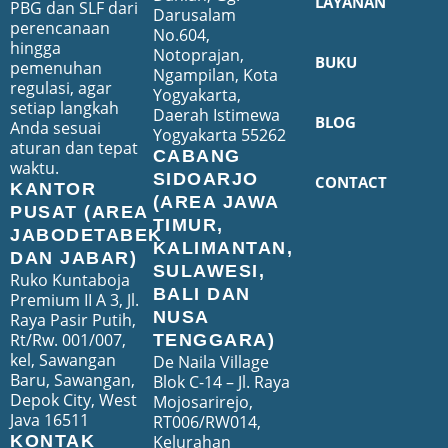
LAYANAN
PBG dan SLF dari
Darusalam
perencanaan
No.604,
hingga
Notoprajan,
BUKU
pemenuhan
Ngampilan, Kota
regulasi, agar
Yogyakarta,
setiap langkah
Daerah Istimewa
BLOG
Anda sesuai
Yogyakarta 55262
aturan dan tepat
CABANG
waktu.
SIDOARJO
CONTACT
KANTOR
(AREA JAWA
PUSAT (AREA
TIMUR,
JABODETABEK
KALIMANTAN,
DAN JABAR)
SULAWESI,
Ruko Kuntaboja
BALI DAN
Premium II A 3, Jl.
NUSA
Raya Pasir Putih,
Rt/Rw. 001/007,
TENGGARA)
kel, Sawangan
De Naila Village
Baru, Sawangan,
Blok C-14 – Jl. Raya
Depok City, West
Mojosarirejo,
Java 16511
RT006/RW014,
Kelurahan
KONTAK