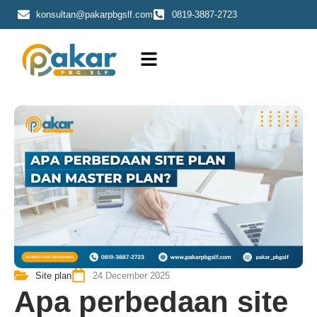
Skip
konsultan@pakarpbgslf.com
0819-3887-2723
to
content
Site plan
24 December 2025
Apa perbedaan site