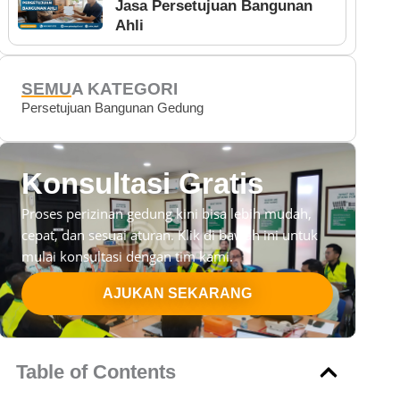
Jasa Persetujuan Bangunan
Ahli
SEMUA KATEGORI
Persetujuan Bangunan Gedung
Konsultasi Gratis
Proses perizinan gedung kini bisa lebih mudah,
cepat, dan sesuai aturan. Klik di bawah ini untuk
mulai konsultasi dengan tim kami.
AJUKAN SEKARANG
Table of Contents