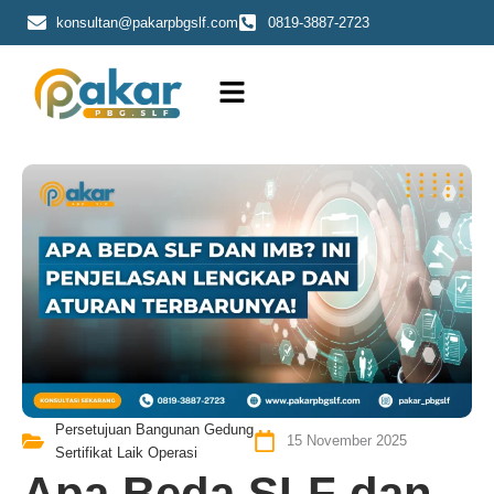
Skip
konsultan@pakarpbgslf.com
0819-3887-2723
to
content
Persetujuan Bangunan Gedung
15 November 2025
Sertifikat Laik Operasi
Apa Beda SLF dan