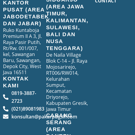
CONTACT
KANTOR
(AREA JAWA
PUSAT (AREA
TIMUR,
JABODETABEK
KALIMANTAN,
DAN JABAR)
SULAWESI,
Ruko Kuntaboja
BALI DAN
Premium II A 3, Jl.
NUSA
Raya Pasir Putih,
Rt/Rw. 001/007,
TENGGARA)
kel, Sawangan
De Naila Village
Baru, Sawangan,
Blok C-14 – Jl. Raya
Depok City, West
Mojosarirejo,
Java 16511
RT006/RW014,
Kelurahan
KONTAK
Sumput,
KAMI
Kecamatan
0819-3887-
Driyorejo,
2723
Kabupaten Gresik,
(021)89081983
Jawa Timur
CABANG
konsultan@pakarpbgslf.com
SERANG
(AREA