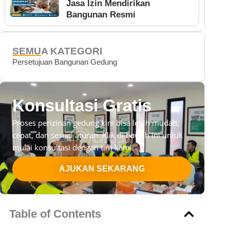
Jasa Izin Mendirikan
Bangunan Resmi
SEMUA KATEGORI
Persetujuan Bangunan Gedung
Konsultasi Gratis
Proses perizinan gedung kini bisa lebih mudah,
cepat, dan sesuai aturan. Klik di bawah ini untuk
mulai konsultasi dengan tim kami.
AJUKAN SEKARANG
Table of Contents