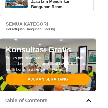
Jasa Izin Mendirikan
Bangunan Resmi
SEMUA KATEGORI
Persetujuan Bangunan Gedung
Konsultasi Gratis
Proses perizinan gedung kini bisa lebih mudah,
cepat, dan sesuai aturan. Klik di bawah ini untuk
mulai konsultasi dengan tim kami.
AJUKAN SEKARANG
Table of Contents