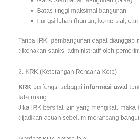
Garis Sempadan Bangunan (GSB)
Batas tinggi maksimal bangunan
Fungsi lahan (hunian, komersial, cam
Tanpa IRK, pembangunan dapat dianggap
dikenakan sanksi administratif oleh pemeri
2. KRK (Keterangan Rencana Kota)
KRK
berfungsi sebagai
informasi awal
ten
tata ruang.
Jika IRK bersifat izin yang mengikat, mak
dijadikan acuan sebelum merancang bang
Manfaat KRK antara lain: