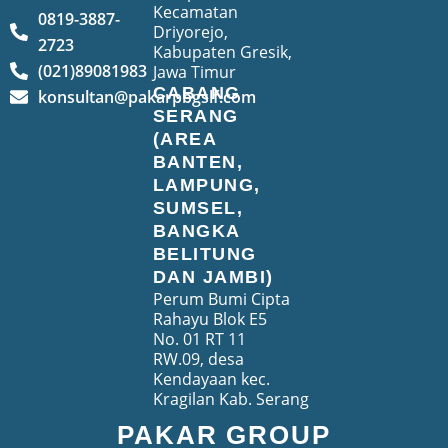
Kecamatan
0819-3887-
Driyorejo,
2723
Kabupaten Gresik,
(021)89081983
Jawa Timur
CABANG
konsultan@pakarpbgslf.com
SERANG
(AREA
BANTEN,
LAMPUNG,
SUMSEL,
BANGKA
BELITUNG
DAN JAMBI)
Perum Bumi Cipta
Rahayu Blok E5
No. 01 RT 11
RW.09, desa
Kendayaan kec.
Kragilan Kab. Serang
PAKAR GROUP