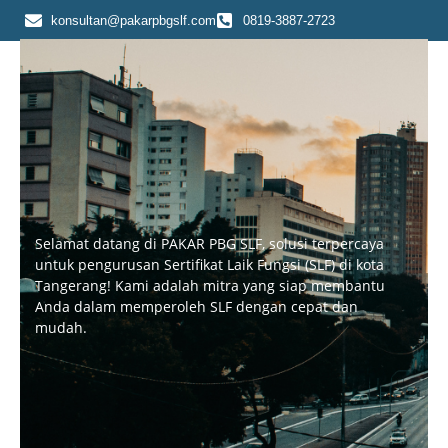
Skip
konsultan@pakarpbgslf.com
0819-3887-2723
to
content
Selamat datang di PAKAR PBG SLF, solusi terpercaya
untuk pengurusan Sertifikat Laik Fungsi (SLF) di kota
Tangerang! Kami adalah mitra yang siap membantu
Anda dalam memperoleh SLF dengan cepat dan
mudah.