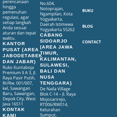
perencanaan
No.604,
hingga
Notoprajan,
BUKU
pemenuhan
Ngampilan, Kota
regulasi, agar
Yogyakarta,
setiap langkah
Daerah Istimewa
BLOG
Anda sesuai
Yogyakarta 55262
aturan dan tepat
CABANG
waktu.
SIDOARJO
CONTACT
KANTOR
(AREA JAWA
PUSAT (AREA
TIMUR,
JABODETABEK
KALIMANTAN,
DAN JABAR)
SULAWESI,
Ruko Kuntaboja
BALI DAN
Premium II A 3, Jl.
NUSA
Raya Pasir Putih,
Rt/Rw. 001/007,
TENGGARA)
kel, Sawangan
De Naila Village
Baru, Sawangan,
Blok C-14 – Jl. Raya
Depok City, West
Mojosarirejo,
Java 16511
RT006/RW014,
Kelurahan
KONTAK
Sumput,
KAMI