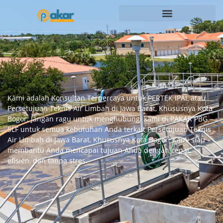
Kami adalah Konsultan Terpercaya untuk PERTEK IPAL atau
Persetujuan Teknis Air Limbah di Jawa Barat, Khususnya Kota
Bogor. Jangan ragu untuk menghubungi kami di PAKAR PBG
SLF untuk semua kebutuhan Anda terkait Persetujuan Teknis
Air Limbah di Jawa Barat, Khususnya Kota Bogor. Kami siap
membantu Anda mencapai tujuan Anda dengan cepat,
efisien, dan tanpa stres.