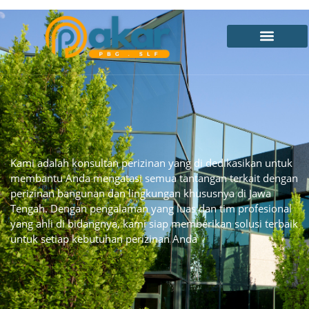
Kami adalah konsultan perizinan yang di dedikasikan untuk
membantu Anda mengatasi semua tantangan terkait dengan
perizinan bangunan dan lingkungan khususnya di Jawa
Tengah. Dengan pengalaman yang luas dan tim profesional
yang ahli di bidangnya, kami siap memberikan solusi terbaik
untuk setiap kebutuhan perizinan Anda